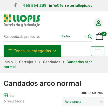
965 564 238
info@ferreteriallopis.es
0
Todas las categorías
Inicio
Cerrajeria
Candados
Candados arco
normal
Candados arco normal
ORDENAR POR:
6 resultados