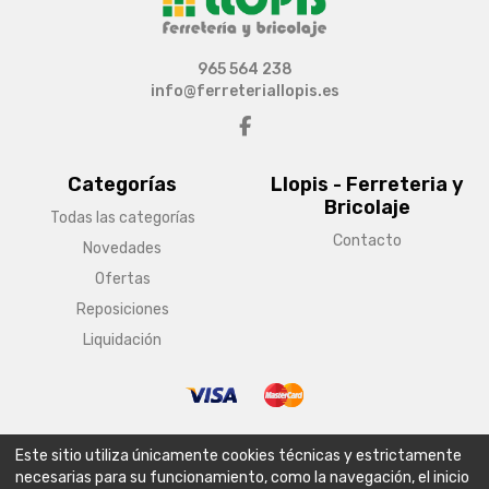
965 564 238
info@ferreteriallopis.es
Categorías
Llopis - Ferreteria y
Bricolaje
Todas las categorías
Contacto
Novedades
Ofertas
Reposiciones
Liquidación
© Copyright 2026 Llopis - Ferreteria y Bricolaje
Este sitio utiliza únicamente cookies técnicas y estrictamente
Aviso legal
Condiciones generales de venta
Política de envío
necesarias para su funcionamiento, como la navegación, el inicio