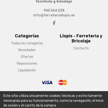
965 564 238
info@ferreteriallopis.es
Categorías
Llopis - Ferreteria y
Bricolaje
Todas las categorías
Contacto
Novedades
Ofertas
Reposiciones
Liquidación
© Copyright 2026 Llopis - Ferreteria y Bricolaje
Este sitio utiliza únicamente cookies técnicas y estrictamente
Aviso legal
Condiciones generales de venta
Política de envío
necesarias para su funcionamiento, como la navegación, el inicio
de sesión y el carrito de la compra.
Política de privacidad
Política de cookies
Configurar cookies