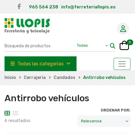
965 564 238
info@ferreteriallopis.es
0
Todas las categorías
Inicio
Cerrajeria
Candados
Antirrobo vehículos
Antirrobo vehículos
ORDENAR POR:
6 resultados