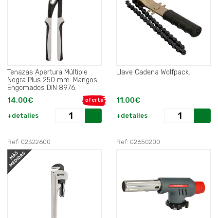
Tenazas Apertura Múltiple
Llave Cadena Wolfpack.
Negra Plus 250 mm. Mangos
Engomados DIN 8976.
14,00€
11,00€
oferta
+detalles
+detalles
Ref: 02322600
Ref: 02650200