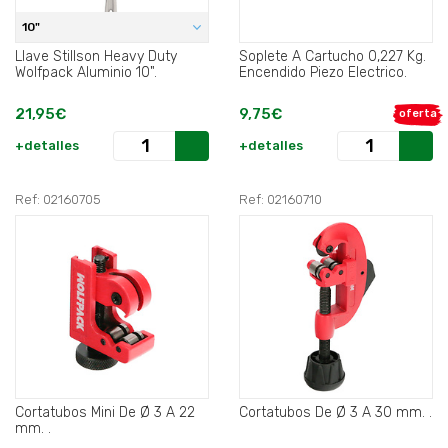
10"
Llave Stillson Heavy Duty
Soplete A Cartucho 0,227 Kg.
Wolfpack Aluminio 10".
Encendido Piezo Electrico.
21,95€
9,75€
oferta
+detalles
+detalles
Ref: 02160705
Ref: 02160710
Cortatubos Mini De Ø 3 A 22
Cortatubos De Ø 3 A 30 mm. .
mm. .