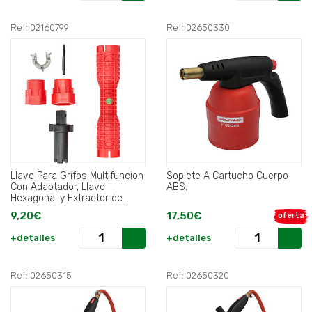
Ref: 02160799
Ref: 02650330
Llave Para Grifos Multifuncion
Soplete A Cartucho Cuerpo
Con Adaptador, Llave
ABS.
Hexagonal y Extractor de
Tornillos.
9,20€
17,50€
oferta
+detalles
+detalles
Ref: 02650315
Ref: 02650320