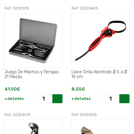
Ref: 02161015
Ref: 02326425
Juego De Machos y Terrajas
Llave Cinta Abretodo Ø 5 a Ø
21 Piezas.
16 cm. .
41,90€
8,55€
+detalles
+detalles
Ref: 02324075
Ref: 02101005