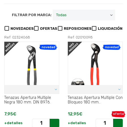
FILTRAR POR MARCA:
NOVEDADES
OFERTAS
REPOSICIONES
LIQUIDACIÓN
Ref: 02324068
Ref: 02010098
novedad
novedad
Tenazas Apertura Multiple
Tenazas Apertura Multiple Con
Negra 180 mm. DIN 8976.
Bloqueo 180 mm..
7,95€
12,95€
oferta
+detalles
+detalles