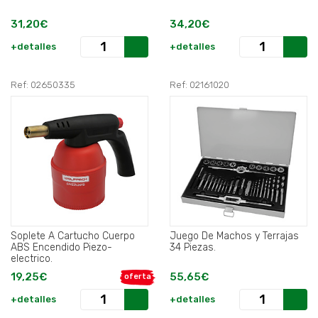
31,20€
34,20€
+detalles
+detalles
Ref: 02650335
Ref: 02161020
Soplete A Cartucho Cuerpo
Juego De Machos y Terrajas
ABS Encendido Piezo-
34 Piezas.
electrico.
19,25€
55,65€
oferta
+detalles
+detalles