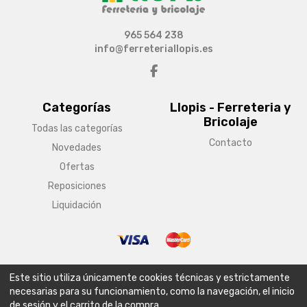
965 564 238
info@ferreteriallopis.es
Categorías
Llopis - Ferreteria y
Bricolaje
Todas las categorías
Contacto
Novedades
Ofertas
Reposiciones
Liquidación
© Copyright 2026 Llopis - Ferreteria y Bricolaje
Este sitio utiliza únicamente cookies técnicas y estrictamente
Aviso legal
Condiciones generales de venta
Política de envío
necesarias para su funcionamiento, como la navegación, el inicio
de sesión y el carrito de la compra.