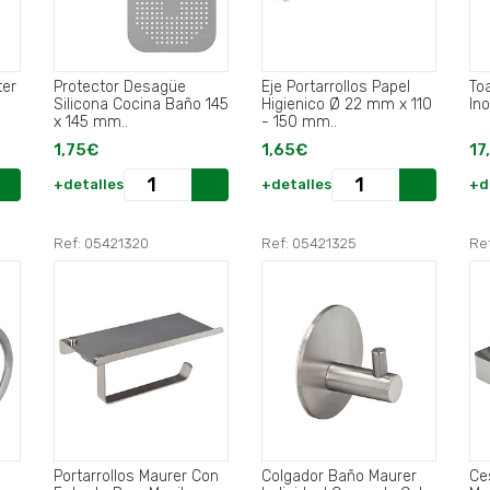
ter
Protector Desagüe
Eje Portarrollos Papel
To
Silicona Cocina Baño 145
Higienico Ø 22 mm x 110
In
x 145 mm..
- 150 mm..
1,75€
1,65€
17
+detalles
+detalles
+d
Ref: 05421320
Ref: 05421325
Re
Portarrollos Maurer Con
Colgador Baño Maurer
Ce