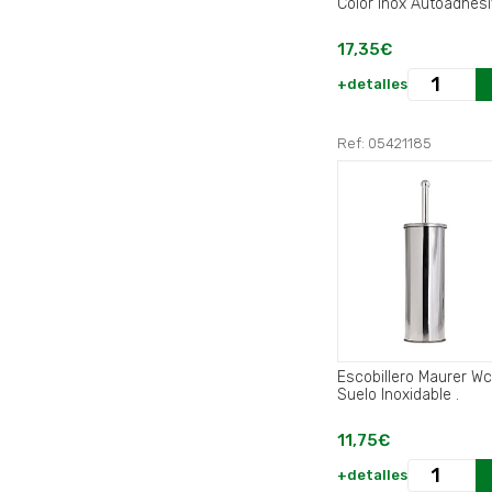
Color Inox Autoadhesi
17,35€
+detalles
Ref: 05421185
Escobillero Maurer Wc
Suelo Inoxidable .
11,75€
+detalles