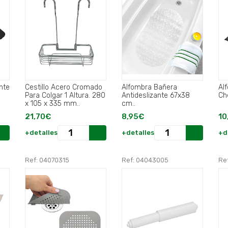
nte
Cestillo Acero Cromado
Alfombra Bañera
Al
Para Colgar 1 Altura. 280
Antideslizante 67x38
Ch
x 105 x 335 mm..
cm..
21,70€
8,95€
10
+detalles
+detalles
+d
Ref: 04070315
Ref: 04043005
Re