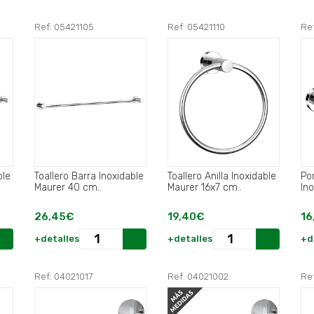
Ref: 05421105
Ref: 05421110
Ref
ble
Toallero Barra Inoxidable
Toallero Anilla Inoxidable
Por
Maurer 40 cm..
Maurer 16x7 cm..
In
26,45€
19,40€
16
+detalles
+detalles
+d
Ref: 04021017
Ref: 04021002
Re