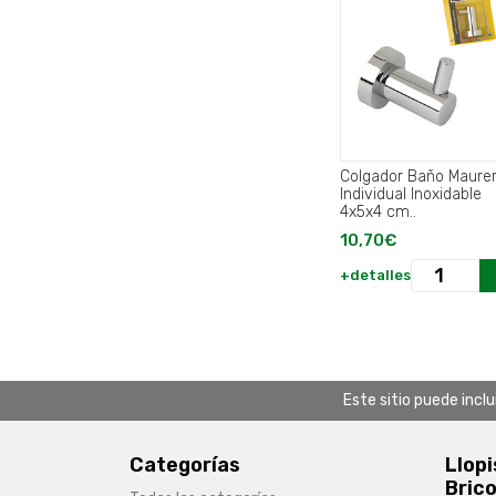
Colgador Baño Maure
Individual Inoxidable
4x5x4 cm..
10,70€
+detalles
Este sitio puede incl
Categorías
Llopi
Brico