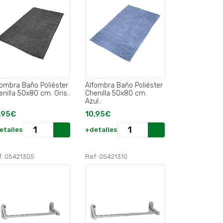
fombra Baño Poliéster
Alfombra Baño Poliéster
enilla 50x80 cm. Gris..
Chenilla 50x80 cm.
Azul..
,95€
10,95€
etalles
+detalles
f: 05421305
Ref: 05421310