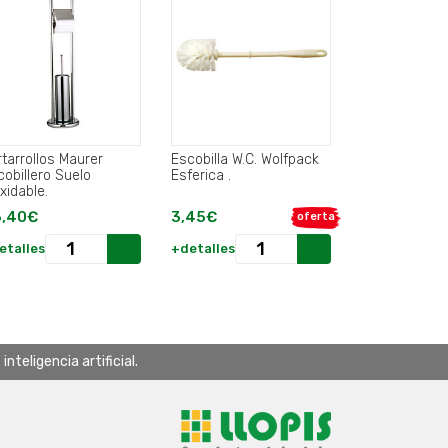
rtarrollos Maurer
Escobilla W.C. Wolfpack
cobillero Suelo
Esferica .
xidable.
,40€
3,45€
oferta
etalles
+detalles
teligencia artificial.