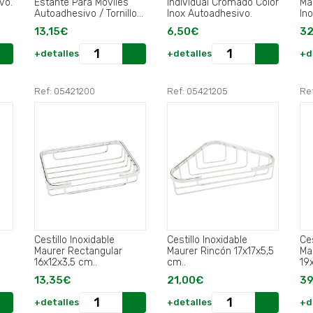
vo.
Estante Para Moviles
Individual Cromado Color
Ma
Autoadhesivo / Tornillos.
Inox Autoadhesivo.
In
Color Inox.
13,15€
6,50€
32
+detalles
+detalles
+d
Ref: 05421200
Ref: 05421205
Re
Cestillo Inoxidable
Cestillo Inoxidable
Ces
Maurer Rectangular
Maurer Rincón 17x17x5,5
Ma
16x12x3,5 cm..
cm..
19
13,35€
21,00€
39
+detalles
+detalles
+d