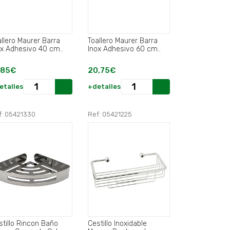
allero Maurer Barra
Toallero Maurer Barra
ox Adhesivo 40 cm..
Inox Adhesivo 60 cm..
,85€
20,75€
etalles
+detalles
f: 05421330
Ref: 05421225
stillo Rincon Baño
Cestillo Inoxidable