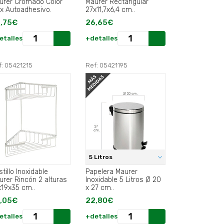
urer Cromado Color
Maurer Rectangular
ox Autoadhesivo.
27x11,7x6,4 cm..
,75€
26,65€
etalles
+detalles
f: 05421215
Ref: 05421195
5 Litros
tillo Inoxidable
Papelera Maurer
urer Rincón 2 alturas
Inoxidable 5 Litros Ø 20
x19x35 cm..
x 27 cm..
,05€
22,80€
etalles
+detalles