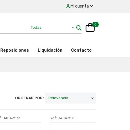
Mi cuenta
0
Reposiciones
Liquidación
Contacto
ORDENAR POR:
f: 04042572
Ref: 04042571