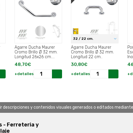
32 / 22 cm.
r
Agarre Ducha Maurer
Agarre Ducha Maurer
Po
Cromo Brillo Ø 32 mm.
Cromo Brillo Ø 32 mm.
Es
Longitud 26x26 cm.
Longitud 22 cm..
Ino
Acodado.
48,70€
30,80€
46
+detalles
+detalles
+d
uir descripciones y contenidos visuales generados o editados mediante in
s - Ferreteria y
laje