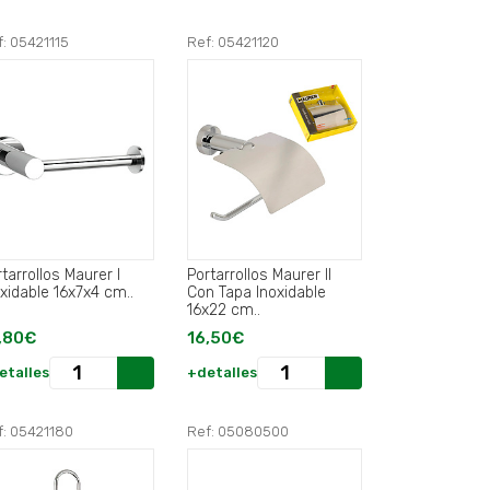
: 05421115
Ref: 05421120
tarrollos Maurer I
Portarrollos Maurer II
oxidable 16x7x4 cm..
Con Tapa Inoxidable
16x22 cm..
,80€
16,50€
etalles
+detalles
f: 05421180
Ref: 05080500