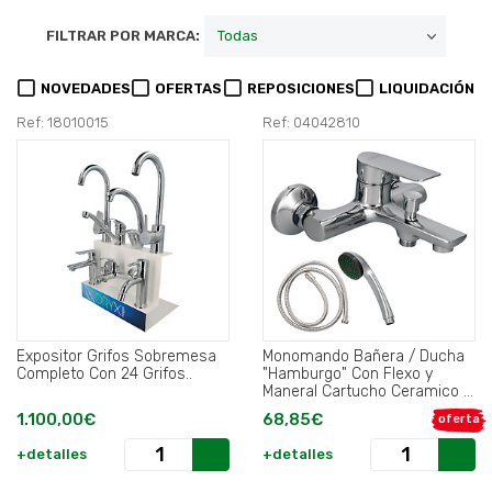
FILTRAR POR MARCA:
NOVEDADES
OFERTAS
REPOSICIONES
LIQUIDACIÓN
Ref: 18010015
Ref: 04042810
Expositor Grifos Sobremesa
Monomando Bañera / Ducha
Completo Con 24 Grifos..
"Hamburgo" Con Flexo y
Maneral Cartucho Ceramico Ø
35 mm..
1.100,00€
68,85€
oferta
+detalles
+detalles