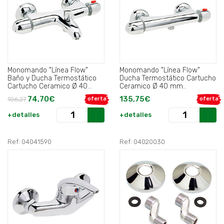
Monomando "Línea Flow"
Monomando "Línea Flow"
Baño y Ducha Termostático
Ducha Termostático Cartucho
Cartucho Ceramico Ø 40
Ceramico Ø 40 mm..
mm..
74,70€
135,75€
106,27
oferta
oferta
+detalles
+detalles
Ref: 04041590
Ref: 04020030