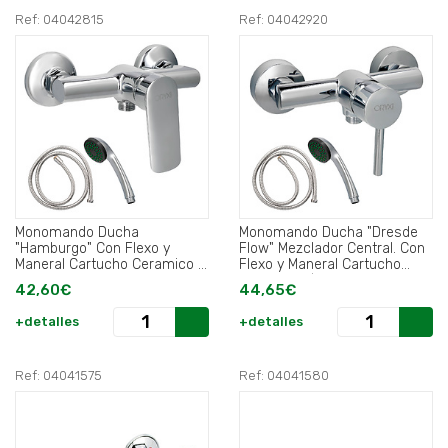
Ref: 04042815
Ref: 04042920
Monomando Ducha
Monomando Ducha "Dresde
"Hamburgo" Con Flexo y
Flow" Mezclador Central. Con
Maneral Cartucho Ceramico Ø
Flexo y Maneral Cartucho
35 mm..
Ceramico Ø 35 mm..
42,60€
44,65€
+detalles
+detalles
Ref: 04041575
Ref: 04041580