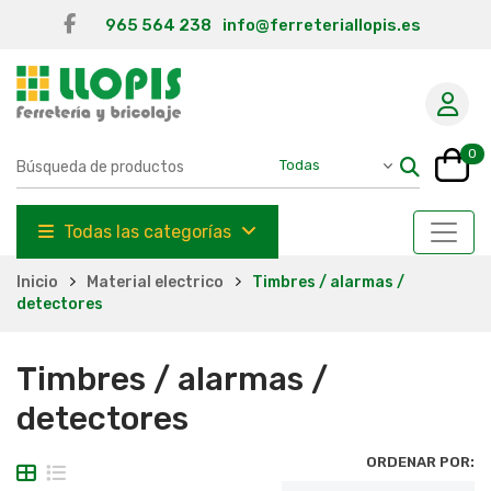
965 564 238
info@ferreteriallopis.es
0
Todas las categorías
Inicio
Material electrico
Timbres / alarmas /
detectores
Timbres / alarmas /
detectores
ORDENAR POR: