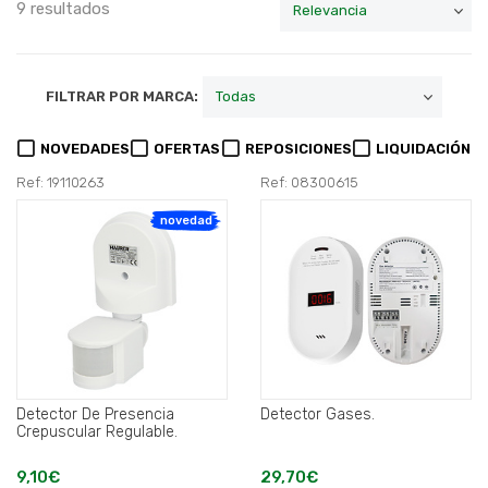
9 resultados
FILTRAR POR MARCA:
NOVEDADES
OFERTAS
REPOSICIONES
LIQUIDACIÓN
Ref: 19110263
Ref: 08300615
novedad
Detector De Presencia
Detector Gases.
Crepuscular Regulable.
9,10€
29,70€