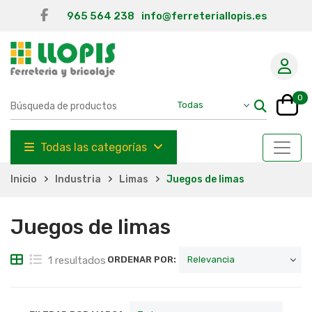
965 564 238
info@ferreteriallopis.es
0
Todas las categorías
Inicio
Industria
Limas
Juegos de limas
Juegos de limas
1 resultados
ORDENAR POR: