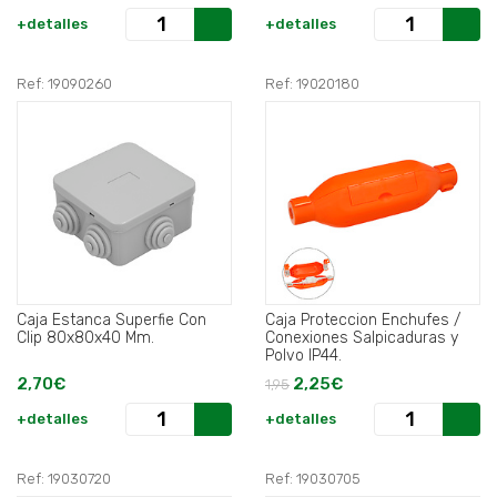
+detalles
+detalles
Ref: 19090260
Ref: 19020180
Caja Estanca Superfie Con
Caja Proteccion Enchufes /
Clip 80x80x40 Mm.
Conexiones Salpicaduras y
Polvo IP44.
2,70€
2,25€
1,95
+detalles
+detalles
Ref: 19030720
Ref: 19030705