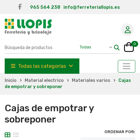
965 564 238
info@ferreteriallopis.es
0
Todas las categorías
Inicio
Material electrico
Materiales varios
Cajas
de empotrar y sobreponer
Cajas de empotrar y
sobreponer
ORDENAR POR: