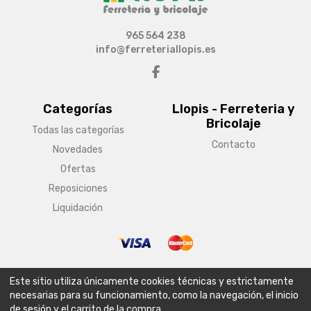
965 564 238
info@ferreteriallopis.es
Categorías
Llopis - Ferreteria y
Bricolaje
Todas las categorías
Contacto
Novedades
Ofertas
Reposiciones
Liquidación
© Copyright 2026 Llopis - Ferreteria y Bricolaje
Este sitio utiliza únicamente cookies técnicas y estrictamente
Aviso legal
Condiciones generales de venta
Política de envío
necesarias para su funcionamiento, como la navegación, el inicio
de sesión y el carrito de la compra.