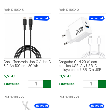
Ref: 19110345
Ref: 19110340
novedad
novedad
Cable Trenzado Usb C / Usb C
Cargador GaN 20 W. con
3,0 Ah 100 cm. 60 Wh..
puertos USB-A y USB-C.
incluye cable USB-C a USB-C
de 100 cm..
5,95€
11,95€
+detalles
+detalles
Ref: 19110335
Ref: 19110330
novedad
novedad