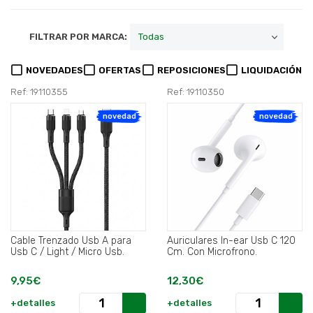
FILTRAR POR MARCA:
NOVEDADES
OFERTAS
REPOSICIONES
LIQUIDACIÓN
Ref: 19110355
Ref: 19110350
novedad
novedad
Cable Trenzado Usb A para
Auriculares In-ear Usb C 120
Usb C / Light / Micro Usb.
Cm. Con Microfrono.
9,95€
12,30€
+detalles
+detalles