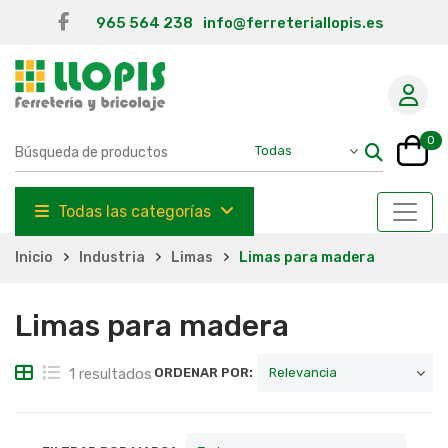
965 564 238
info@ferreteriallopis.es
0
Todas las categorías
Inicio
Industria
Limas
Limas para madera
Limas para madera
1 resultados
ORDENAR POR: