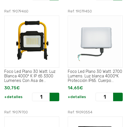
Ref: 19079460
Ref: 19079450
Foco Led Plano 30 Watt. Luz
Foco Led Plano 30 Watt. 2700
Blanca 4000º K IP 65 3300
Lumens. Luz blanca 4000ºK
Lumenes Con Asa de
Protección IP65. Cuerpo
Transporte.
Aluminio.
30,75€
14,65€
+detalles
+detalles
Ref: 19079700
Ref: 19090554