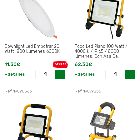
Downlight Led Empotrar 20
Foco Led Plano 100 Watt /
Watt 1800 Lumenes 6000K.
4000 K / IP 65 / 8000
lúmenes. Con Asa De
Transporte..
11,30€
62,30€
oferta
+detalles
+detalles
Ref: 19090563
Ref: 19079355