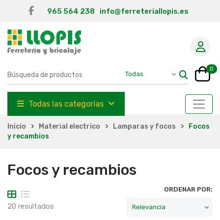
965 564 238
info@ferreteriallopis.es
0
Todas las categorías
Inicio
Material electrico
Lamparas y focos
Focos
y recambios
Focos y recambios
ORDENAR POR:
20 resultados