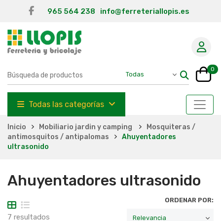
965 564 238
info@ferreteriallopis.es
0
Todas las categorías
Inicio
Mobiliario jardin y camping
Mosquiteras /
antimosquitos / antipalomas
Ahuyentadores
ultrasonido
Ahuyentadores ultrasonido
ORDENAR POR:
7 resultados