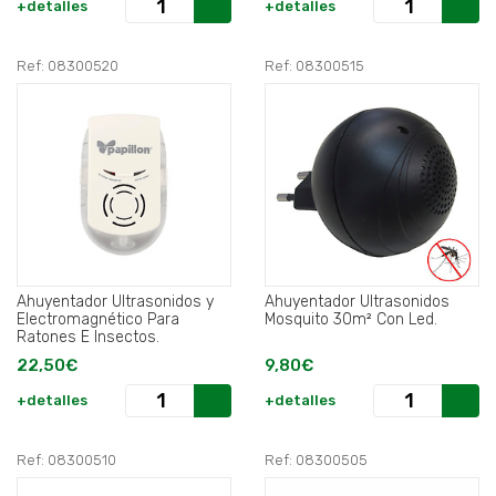
+detalles
+detalles
Ref: 08300520
Ref: 08300515
Ahuyentador Ultrasonidos y
Ahuyentador Ultrasonidos
Electromagnético Para
Mosquito 30m² Con Led.
Ratones E Insectos.
22,50€
9,80€
+detalles
+detalles
Ref: 08300510
Ref: 08300505