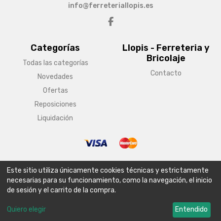
info@ferreteriallopis.es
Categorías
Llopis - Ferreteria y
Bricolaje
Todas las categorías
Contacto
Novedades
Ofertas
Reposiciones
Liquidación
© Copyright 2026 Llopis - Ferreteria y Bricolaje
Este sitio utiliza únicamente cookies técnicas y estrictamente
Aviso legal
Condiciones generales de venta
Política de envío
necesarias para su funcionamiento, como la navegación, el inicio
de sesión y el carrito de la compra.
Política de privacidad
Política de cookies
Configurar cookies
Quiero elegir
Entendido