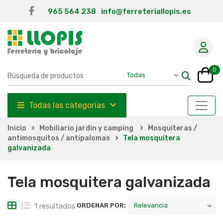
965 564 238
info@ferreteriallopis.es
0
Todas las categorías
Inicio
Mobiliario jardin y camping
Mosquiteras /
antimosquitos / antipalomas
Tela mosquitera
galvanizada
Tela mosquitera galvanizada
1 resultados
ORDENAR POR: