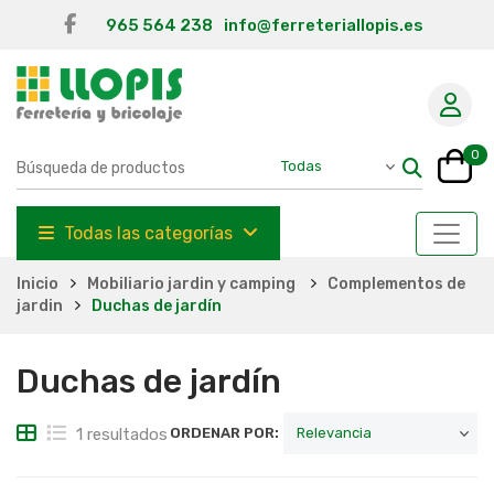
965 564 238
info@ferreteriallopis.es
0
Todas las categorías
Inicio
Mobiliario jardin y camping
Complementos de
jardin
Duchas de jardín
Duchas de jardín
1 resultados
ORDENAR POR: