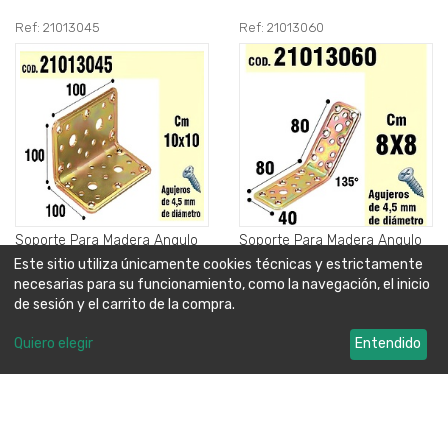
Ref: 21013045
Ref: 21013060
Soporte Para Madera Angulo
Soporte Para Madera Angulo
100 x 100 x 100 mm..
40x80x80 mm. / 135°.
Este sitio utiliza únicamente cookies técnicas y estrictamente
necesarias para su funcionamiento, como la navegación, el inicio
5,45€
2,65€
de sesión y el carrito de la compra.
+detalles
+detalles
Quiero elegir
Entendido
Ref: 21013065
Ref: 21013100