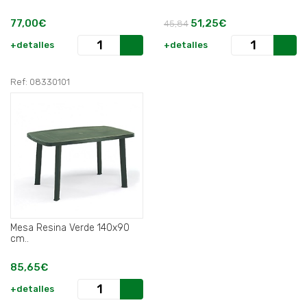
77,00€
51,25€
45,84
+detalles
+detalles
Ref: 08330101
Mesa Resina Verde 140x90
cm..
85,65€
+detalles