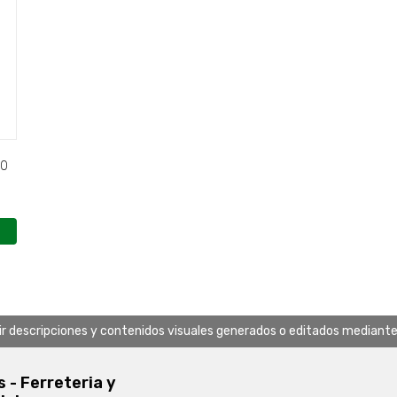
00
uir descripciones y contenidos visuales generados o editados mediante in
s - Ferreteria y