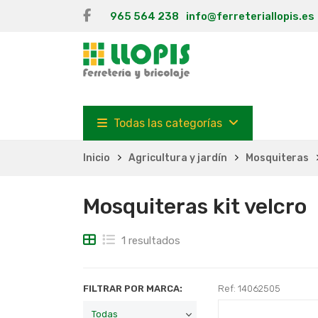
965 564 238
info@ferreteriallopis.es
Todas las categorías
Inicio
Agricultura y jardín
Mosquiteras
Mosquiteras kit velcro
1 resultados
FILTRAR POR MARCA:
Ref: 14062505