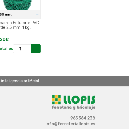
,50 mm.
carron Entutorar PVC
rde 2,5 mm. 1 kg..
,20€
etalles
teligencia artificial.
965 564 238
info@ferreteriallopis.es