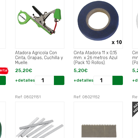
Atadora Agricola Con
Cinta Atadora 11 x 0,15
Cin
Cinta, Grapas, Cuchilla y
mm. x 26 metros Azul
mm
Muelle.
(Pack 10 Rollos).
(Pa
25,20€
5,20€
5,
erta
+detalles
+detalles
+d
Ref: 08021151
Ref: 08021152
Re