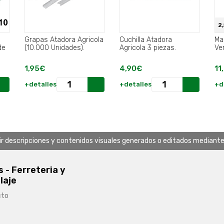
2
Grapas Atadora Agricola
Cuchilla Atadora
Ma
de
(10.000 Unidades).
Agricola 3 piezas.
Ve
1,95€
4,90€
11
+detalles
+detalles
+d
uir descripciones y contenidos visuales generados o editados mediante in
s - Ferreteria y
laje
cto