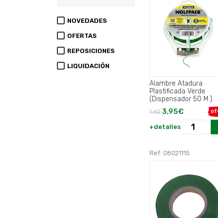
NOVEDADES
OFERTAS
REPOSICIONES
LIQUIDACIÓN
Alambre Atadura
Plastificada Verde
(Dispensador 50 M.).
3,95€
1,62
of
+detalles
Ref: 08021115