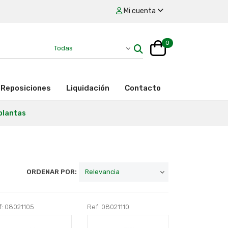
Mi cuenta
0
Reposiciones
Liquidación
Contacto
plantas
ORDENAR POR:
f: 08021105
Ref: 08021110