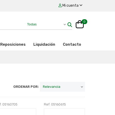
Mi cuenta
0
Reposiciones
Liquidación
Contacto
ORDENAR POR:
f: 05160705
Ref: 05160615