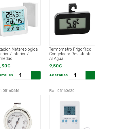
tacion Metereologica
Termometro Frigorífico
erior / Interior /
Congelador Resistente
medad.
Al Agua.
,30€
9,50€
etalles
+detalles
f: 05160616
Ref: 05160620