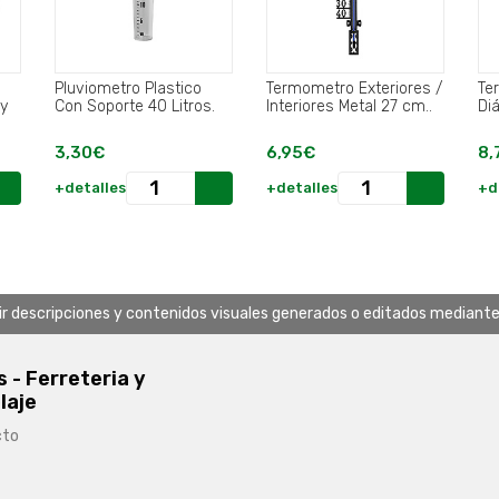
Pluviometro Plastico
Termometro Exteriores /
Te
 y
Con Soporte 40 Litros.
Interiores Metal 27 cm..
Di
3,30€
6,95€
8,
d.
+detalles
+detalles
+d
uir descripciones y contenidos visuales generados o editados mediante in
s - Ferreteria y
laje
cto