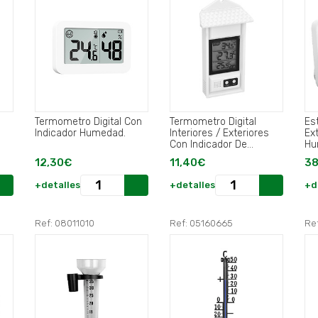
Termometro Digital Con
Termometro Digital
Es
Indicador Humedad.
Interiores / Exteriores
Ext
Con Indicador De
Hu
Temperatura Maxima y
12,30€
11,40€
38
Minima.
+detalles
+detalles
+d
Ref: 08011010
Ref: 05160665
Re