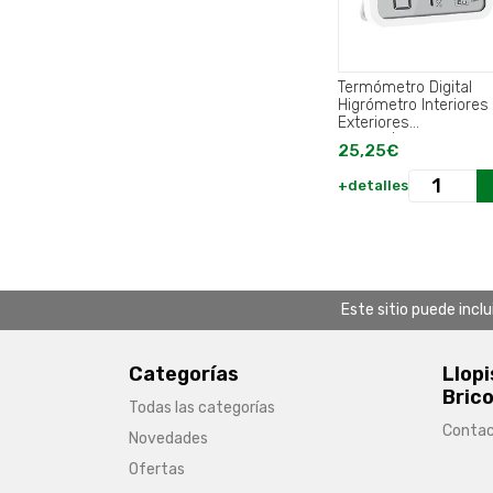
Termómetro Digital
Higrómetro Interiores
Exteriores
Minimo/Máximo Con
25,25€
Indicardor De Humeda
+detalles
Este sitio puede incl
Categorías
Llopi
Brico
Todas las categorías
Conta
Novedades
Ofertas