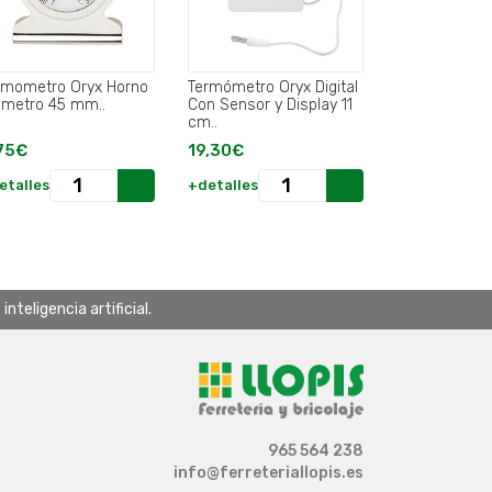
rmometro Oryx Horno
Termómetro Oryx Digital
ámetro 45 mm..
Con Sensor y Display 11
cm..
75€
19,30€
etalles
+detalles
teligencia artificial.
965 564 238
info@ferreteriallopis.es