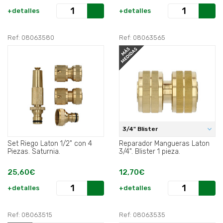
+detalles
+detalles
Ref: 08063580
Ref: 08063565
3/4" Blister
Set Riego Laton 1/2" con 4
Reparador Mangueras Laton
Piezas. Saturnia.
3/4". Blister 1 pieza.
25,60€
12,70€
+detalles
+detalles
Ref: 08063515
Ref: 08063535