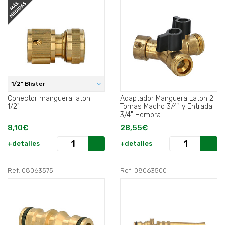
1/2" Blister
Conector manguera laton
Adaptador Manguera Laton 2
1/2".
Tomas Macho 3/4" y Entrada
3/4" Hembra.
8,10€
28,55€
+detalles
+detalles
Ref: 08063575
Ref: 08063500