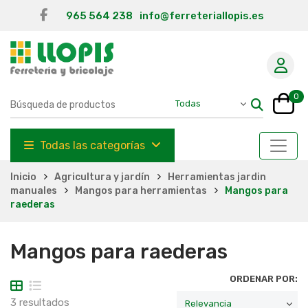
965 564 238
info@ferreteriallopis.es
0
Todas las categorías
Inicio
Agricultura y jardín
Herramientas jardin
manuales
Mangos para herramientas
Mangos para
raederas
Mangos para raederas
ORDENAR POR:
3 resultados