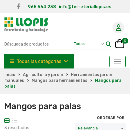
965 564 238
info@ferreteriallopis.es
0
Todas las categorías
Inicio
Agricultura y jardín
Herramientas jardin
manuales
Mangos para herramientas
Mangos para
palas
Mangos para palas
ORDENAR POR:
3 resultados