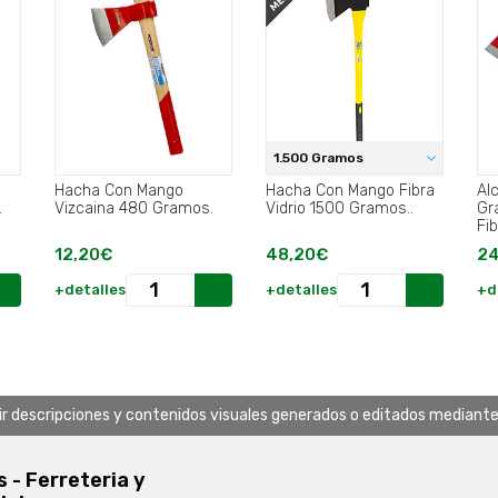
1.500 Gramos
Hacha Con Mango
Hacha Con Mango Fibra
Al
.
Vizcaina 480 Gramos.
Vidrio 1500 Gramos..
Gr
Fib
12,20€
48,20€
24
+detalles
+detalles
+d
uir descripciones y contenidos visuales generados o editados mediante in
s - Ferreteria y