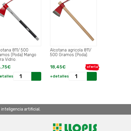
cotana 811/ 500
Alcotana agricola 811/
amos (Poda) Mango
500 Gramos (Poda).
ra Vidrio.
,75€
18,45€
oferta
etalles
+detalles
teligencia artificial.