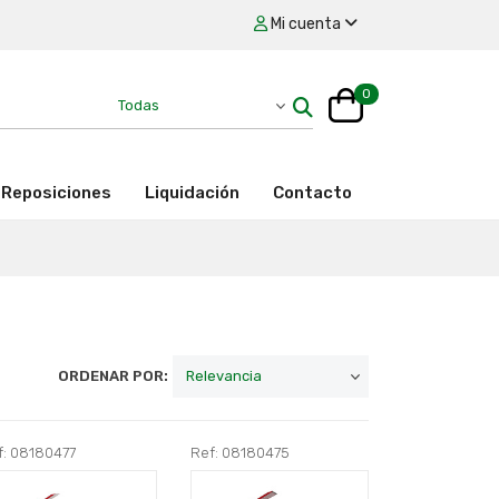
Mi cuenta
0
Reposiciones
Liquidación
Contacto
ORDENAR POR:
f: 08180477
Ref: 08180475