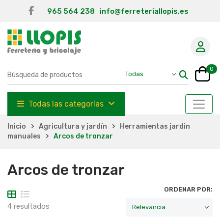
965 564 238
info@ferreteriallopis.es
0
Todas las categorías
Inicio
Agricultura y jardín
Herramientas jardin
manuales
Arcos de tronzar
Arcos de tronzar
ORDENAR POR:
4 resultados