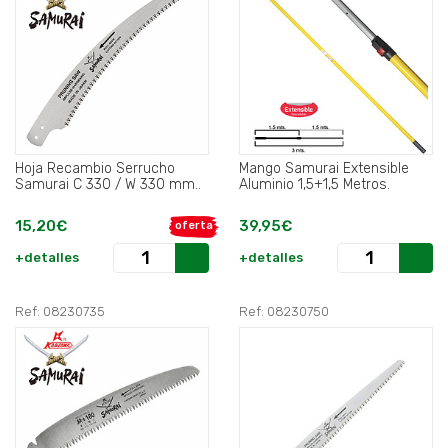
Hoja Recambio Serrucho
Mango Samurai Extensible
Samurai C 330 / W 330 mm..
Aluminio 1,5+1,5 Metros.
15,20€
39,95€
oferta
+detalles
+detalles
Ref: 08230735
Ref: 08230750