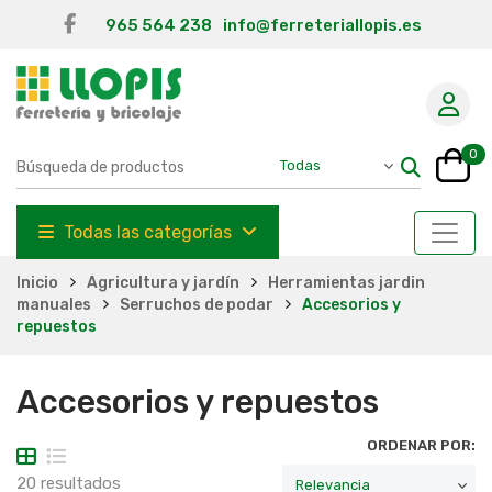
965 564 238
info@ferreteriallopis.es
0
Todas las categorías
Inicio
Agricultura y jardín
Herramientas jardin
manuales
Serruchos de podar
Accesorios y
repuestos
Accesorios y repuestos
ORDENAR POR:
20 resultados