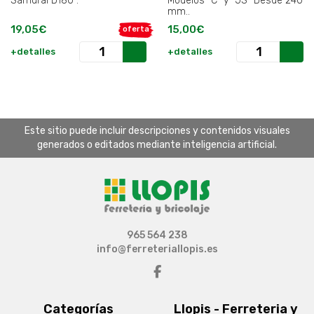
Samurai D180 .
Modelos "C" y "JS" Desde 240
mm..
19,05€
15,00€
oferta
+detalles
+detalles
Este sitio puede incluir descripciones y contenidos visuales
generados o editados mediante inteligencia artificial.
965 564 238
info@ferreteriallopis.es
Categorías
Llopis - Ferreteria y