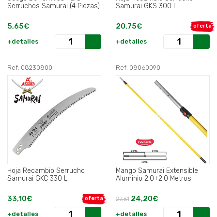
Serruchos Samurai (4 Piezas).
Samurai GKS 300 L.
5,65€
20,75€
oferta
+detalles
+detalles
Ref: 08230800
Ref: 08060090
Hoja Recambio Serrucho
Mango Samurai Extensible
Samurai GKC 330 L.
Aluminio 2,0+2,0 Metros.
33,10€
24,20€
oferta
27,61
+detalles
+detalles