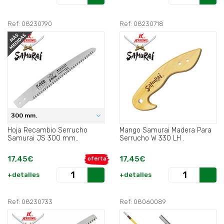
Ref: 08230790
Ref: 08230718
300 mm.
Hoja Recambio Serrucho
Mango Samurai Madera Para
Samurai JS 300 mm..
Serrucho W 330 LH .
17,45€
17,45€
oferta
+detalles
+detalles
Ref: 08230733
Ref: 08060089