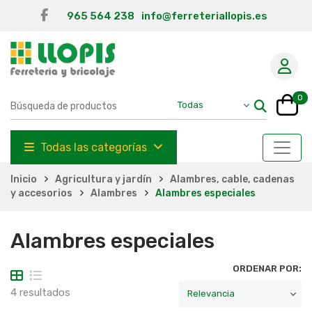
965 564 238
info@ferreteriallopis.es
0
Todas las categorías
Inicio
Agricultura y jardín
Alambres, cable, cadenas
y accesorios
Alambres
Alambres especiales
Alambres especiales
ORDENAR POR:
4 resultados