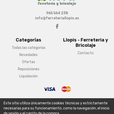
965 564 238
info@ferreteriallopis.es
Categorías
Llopis - Ferreteria y
Bricolaje
Todas las categorías
Contacto
Novedades
Ofertas
Reposiciones
Liquidación
© Copyright 2026 Llopis - Ferreteria y Bricolaje
Este sitio utiliza únicamente cookies técnicas y estrictamente
Aviso legal
Condiciones generales de venta
Política de envío
necesarias para su funcionamiento, como la navegación, el inicio
de sesión y el carrito de la compra.