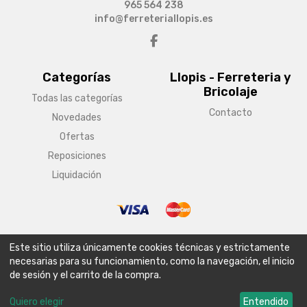
965 564 238
info@ferreteriallopis.es
Categorías
Llopis - Ferreteria y
Bricolaje
Todas las categorías
Contacto
Novedades
Ofertas
Reposiciones
Liquidación
© Copyright 2026 Llopis - Ferreteria y Bricolaje
Este sitio utiliza únicamente cookies técnicas y estrictamente
Aviso legal
Condiciones generales de venta
Política de envío
necesarias para su funcionamiento, como la navegación, el inicio
de sesión y el carrito de la compra.
Política de privacidad
Política de cookies
Configurar cookies
Quiero elegir
Entendido