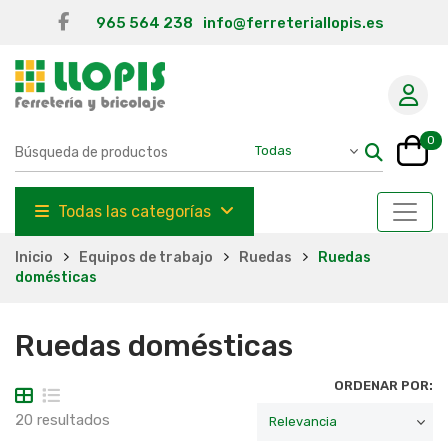
965 564 238
info@ferreteriallopis.es
0
Todas las categorías
Inicio
Equipos de trabajo
Ruedas
Ruedas
domésticas
Ruedas domésticas
ORDENAR POR:
20 resultados