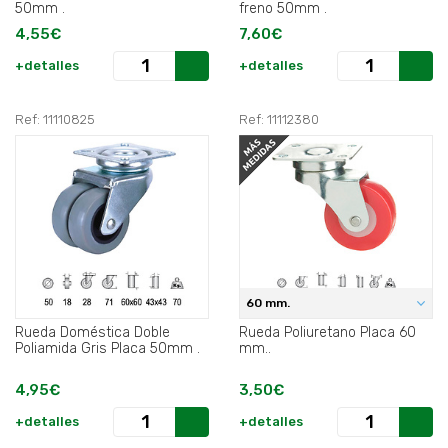
50mm .
freno 50mm .
4,55€
7,60€
+detalles
+detalles
Ref: 11110825
Ref: 11112380
60 mm.
Rueda Doméstica Doble
Rueda Poliuretano Placa 60
Poliamida Gris Placa 50mm .
mm..
4,95€
3,50€
+detalles
+detalles