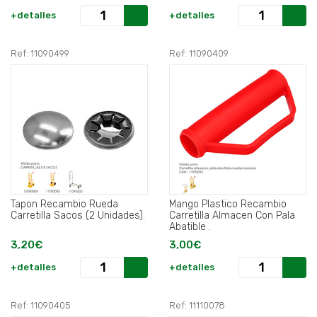
+detalles
+detalles
Ref: 11090499
Ref: 11090409
Tapon Recambio Rueda
Mango Plastico Recambio
Carretilla Sacos (2 Unidades).
Carretilla Almacen Con Pala
Abatible .
3,20€
3,00€
+detalles
+detalles
Ref: 11090405
Ref: 11110078