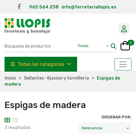
965 564 238
info@ferreteriallopis.es
0
Todas las categorías
Inicio
Sellantes -fijacion y tornilleria
Espigas de
madera
Espigas de madera
ORDENAR POR:
3 resultados