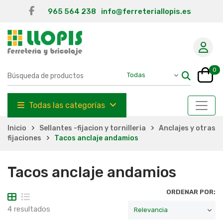
965 564 238
info@ferreteriallopis.es
0
Todas las categorías
Inicio
Sellantes -fijacion y tornilleria
Anclajes y otras
fijaciones
Tacos anclaje andamios
Tacos anclaje andamios
ORDENAR POR:
4 resultados