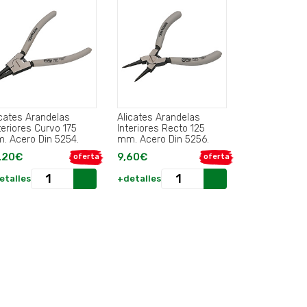
icates Arandelas
Alicates Arandelas
teriores Curvo 175
Interiores Recto 125
. Acero Din 5254.
mm. Acero Din 5256.
,20€
9,60€
oferta
oferta
etalles
+detalles