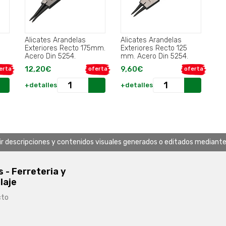
Alicates Arandelas
Alicates Arandelas
Exteriores Recto 175mm.
Exteriores Recto 125
Acero Din 5254.
mm. Acero Din 5254.
12,20€
9,60€
erta
oferta
oferta
+detalles
+detalles
uir descripciones y contenidos visuales generados o editados mediante in
s - Ferreteria y
laje
cto