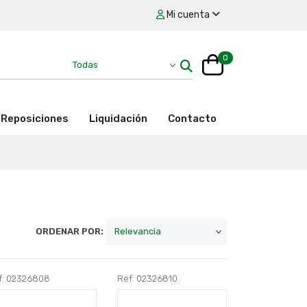
Mi cuenta
0
Reposiciones
Liquidación
Contacto
ORDENAR POR:
f: 02326808
Ref: 02326810