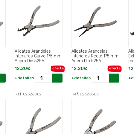
Alicates Arandelas
Alicates Arandelas
Al
Interiores Curvo 175 mm.
Interiores Recto 175 mm.
Ex
Acero Din 5256.
Acero Din 5256.
mm
12,20€
12,20€
12
oferta
oferta
+detalles
+detalles
+d
Ref: 02326802
Ref: 02326800