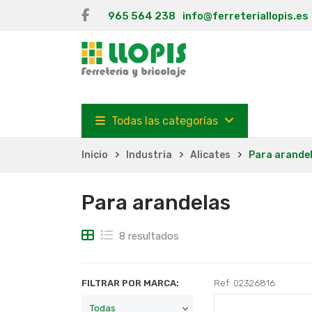
965 564 238
info@ferreteriallopis.es
Todas las categorías
Inicio
Industria
Alicates
Para arande
Para arandelas
8 resultados
FILTRAR POR MARCA:
Ref: 02326816