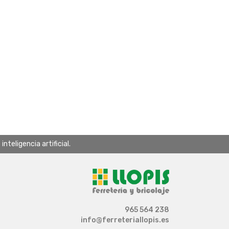
teligencia artificial.
965 564 238
info@ferreteriallopis.es