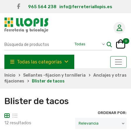
965 564 238
info@ferreteriallopis.es
0
Todas las categorías
Inicio
Sellantes -fijacion y tornilleria
Anclajes y otras
fijaciones
Blister de tacos
Blister de tacos
ORDENAR POR:
12 resultados