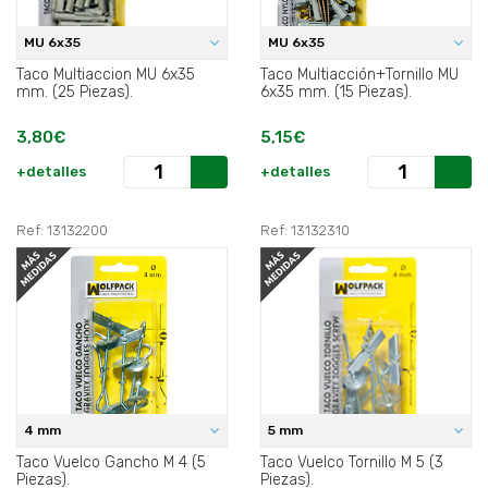
MU 6x35
MU 6x35
Taco Multiaccion MU 6x35
Taco Multiacción+Tornillo MU
mm. (25 Piezas).
6x35 mm. (15 Piezas).
3,80€
5,15€
+detalles
+detalles
Ref: 13132200
Ref: 13132310
4 mm
5 mm
Taco Vuelco Gancho M 4 (5
Taco Vuelco Tornillo M 5 (3
Piezas).
Piezas).