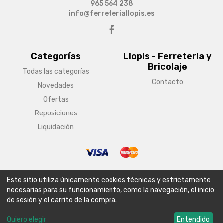
965 564 238
info@ferreteriallopis.es
Categorías
Llopis - Ferreteria y
Bricolaje
Todas las categorías
Contacto
Novedades
Ofertas
Reposiciones
Liquidación
© Copyright 2026 Llopis - Ferreteria y Bricolaje
Este sitio utiliza únicamente cookies técnicas y estrictamente
Aviso legal
Condiciones generales de venta
Política de envío
necesarias para su funcionamiento, como la navegación, el inicio
de sesión y el carrito de la compra.
Política de privacidad
Política de cookies
Configurar cookies
Quiero elegir
Entendido