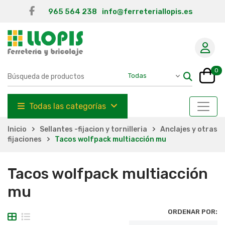
965 564 238
info@ferreteriallopis.es
0
Todas las categorías
Inicio
Sellantes -fijacion y tornilleria
Anclajes y otras
fijaciones
Tacos wolfpack multiacción mu
Tacos wolfpack multiacción
mu
ORDENAR POR: