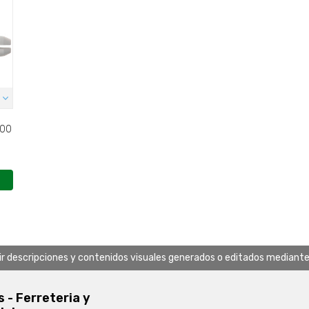
uir descripciones y contenidos visuales generados o editados mediante in
s - Ferreteria y