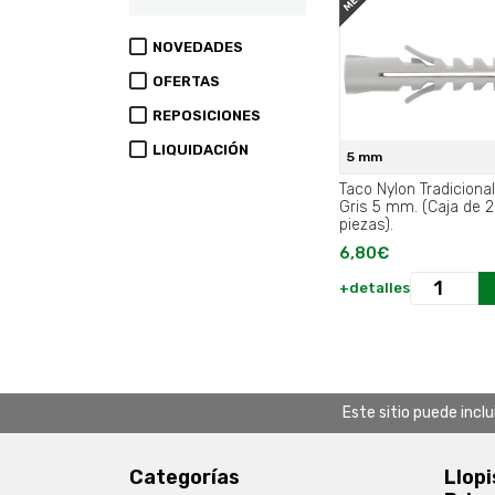
NOVEDADES
OFERTAS
REPOSICIONES
LIQUIDACIÓN
5 mm
Taco Nylon Tradicional
Gris 5 mm. (Caja de 200
piezas).
6,80€
+detalles
Este sitio puede incl
Categorías
Llopi