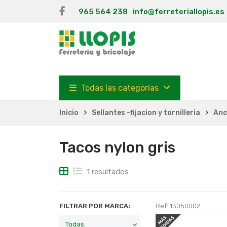
965 564 238
info@ferreteriallopis.es
Todas las categorías
Inicio
Sellantes -fijacion y tornilleria
Anc
Tacos nylon gris
1 resultados
FILTRAR POR MARCA:
Ref: 13050002