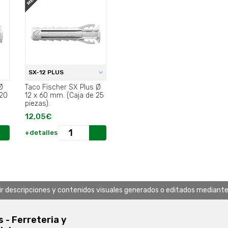
SX-12 PLUS
Ø
Taco Fischer SX Plus Ø
 20
12 x 60 mm. (Caja de 25
piezas).
12,05€
+detalles
uir descripciones y contenidos visuales generados o editados mediante in
s - Ferreteria y