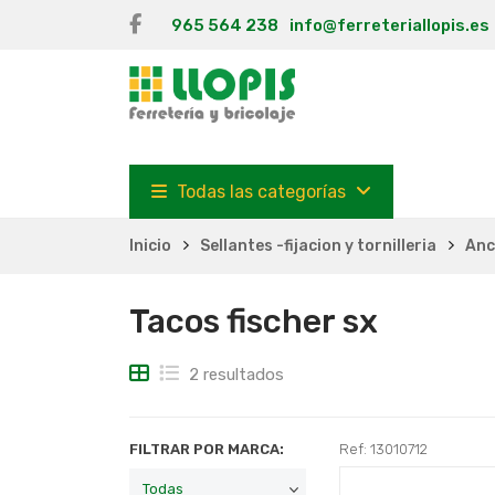
965 564 238
info@ferreteriallopis.es
Todas las categorías
Inicio
Sellantes -fijacion y tornilleria
Anc
Tacos fischer sx
2 resultados
FILTRAR POR MARCA:
Ref: 13010712