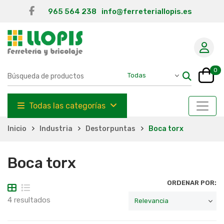
965 564 238
info@ferreteriallopis.es
0
Todas las categorías
Inicio
Industria
Destorpuntas
Boca torx
Boca torx
ORDENAR POR:
4 resultados