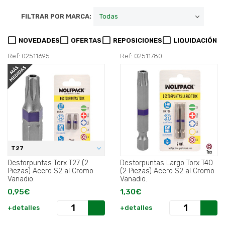
FILTRAR POR MARCA:
NOVEDADES
OFERTAS
REPOSICIONES
LIQUIDACIÓN
Ref: 02511695
Ref: 02511780
T27
Destorpuntas Torx T27 (2
Destorpuntas Largo Torx T40
Piezas) Acero S2 al Cromo
(2 Piezas) Acero S2 al Cromo
Vanadio.
Vanadio.
0,95€
1,30€
+detalles
+detalles