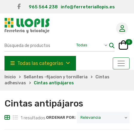
965 564 238
info@ferreteriallopis.es
0
Todas las categorías
Inicio
Sellantes -fijacion y tornilleria
Cintas
adhesivas
Cintas antipájaros
Cintas antipájaros
1 resultados
ORDENAR POR: