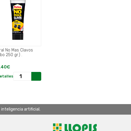
ral No Mas Clavos
(Tubo 250 gr.) .
,40€
etalles
teligencia artificial.