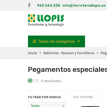
965 564 238
info@ferreteriallopis.es
Todas las categorías
Inicio
Sellantes -fijacion y tornilleria
Peg
Pegamentos especiales 
4 resultados
FILTRAR POR MARCA:
Ref: 14010182