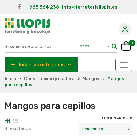
965 564 238
info@ferreteriallopis.es
0
Todas las categorías
Inicio
Construccion y madera
Mangos
Mangos
para cepillos
Mangos para cepillos
ORDENAR POR:
4 resultados