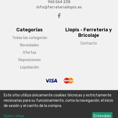
965 564 238
info@ferreteriallopis.es
Categorías
Llopis - Ferreteria y
Bricolaje
Todas las categorías
Contacto
Novedades
Ofertas
Reposiciones
Liquidación
© Copyright 2026 Llopis - Ferreteria y Bricolaje
Este sitio utiliza únicamente cookies técnicas y estrictamente
Aviso legal
Condiciones generales de venta
Política de envío
necesarias para su funcionamiento, como la navegación, el inicio
de sesión y el carrito de la compra.
Política de privacidad
Política de cookies
Configurar cookies
Quiero elegir
Entendido