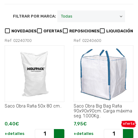
FILTRAR POR MARCA:
NOVEDADES
OFERTAS
REPOSICIONES
LIQUIDACIÓN
Ref: 02240700
Ref: 02240600
Saco Obra Rafia 50x 80 cm..
Saco Obra Big Bag Rafia
90x90x90cm. Carga máxima
seg. 1.000Kg..
0,40€
7,95€
oferta
+detalles
+detalles