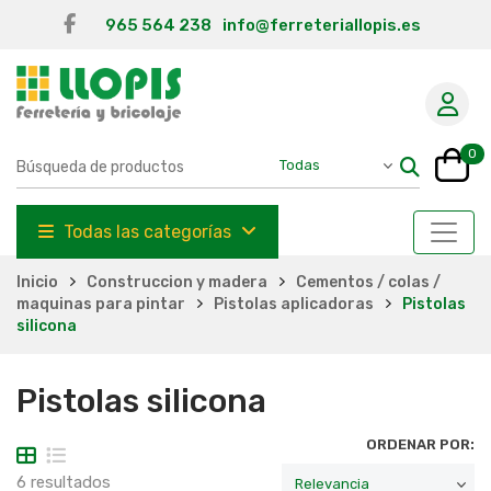
965 564 238
info@ferreteriallopis.es
0
Todas las categorías
Inicio
Construccion y madera
Cementos / colas /
maquinas para pintar
Pistolas aplicadoras
Pistolas
silicona
Pistolas silicona
ORDENAR POR:
6 resultados