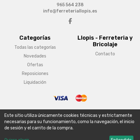
965 564 238
info@ferreteriallopis.es
Categorías
Llopis - Ferreteria y
Bricolaje
Todas las categorías
Contacto
Novedades
Ofertas
Reposiciones
Liquidación
© Copyright 2026 Llopis - Ferreteria y Bricolaje
Este sitio utiliza únicamente cookies técnicas y estrictamente
Aviso legal
Condiciones generales de venta
Política de envío
necesarias para su funcionamiento, como la navegación, el inicio
de sesión y el carrito de la compra.
Política de privacidad
Política de cookies
Configurar cookies