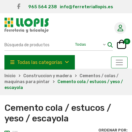
965 564 238
info@ferreteriallopis.es
0
Todas las categorías
Inicio
Construccion y madera
Cementos / colas /
maquinas para pintar
Cemento cola / estucos / yeso /
escayola
Cemento cola / estucos /
yeso / escayola
ORDENAR POR: