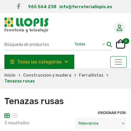
965 564 238
info@ferreteriallopis.es
0
Todas las categorías
Inicio
Construccion y madera
Ferrallistas
Tenazas rusas
Tenazas rusas
ORDENAR POR:
3 resultados