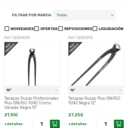
FILTRAR POR MARCA:
NOVEDADES
OFERTAS
REPOSICIONES
LIQUIDACIÓN
Ref: 02324005
Ref: 02323915
10"
12"
Tenazas Rusas Profesionales
Tenazas Rusas Plus DIN/ISO
Plus DIN/ISO 9242 Cromo
9242 Negra 12".
Vanadio Negra 10".
21,10€
27,25€
+detalles
+detalles