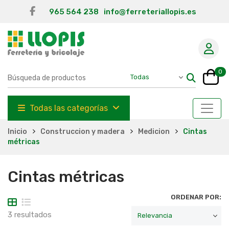
965 564 238
info@ferreteriallopis.es
0
Todas las categorías
Inicio
Construccion y madera
Medicion
Cintas
métricas
Cintas métricas
ORDENAR POR:
3 resultados