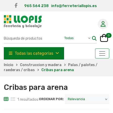
965 564 238
info@ferreteriallopis.es
0
Todas las categorías
Inicio
Construccion y madera
Palas / palotes /
raederas / cribas
Cribas para arena
Cribas para arena
1 resultados
ORDENAR POR: