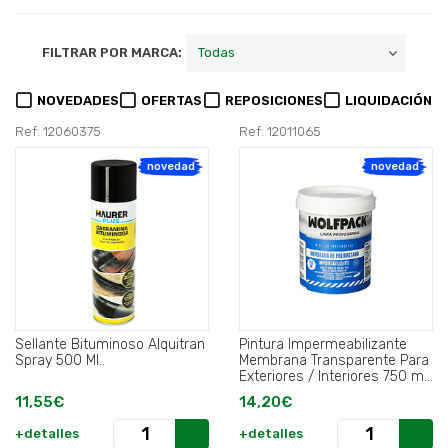
FILTRAR POR MARCA:
NOVEDADES
OFERTAS
REPOSICIONES
LIQUIDACIÓN
Ref: 12060375
Ref: 12011065
novedad
novedad
Sellante Bituminoso Alquitran
Pintura Impermeabilizante
Spray 500 Ml..
Membrana Transparente Para
Exteriores / Interiores 750 ml.
Color Transparente.
11,55€
14,20€
+detalles
+detalles