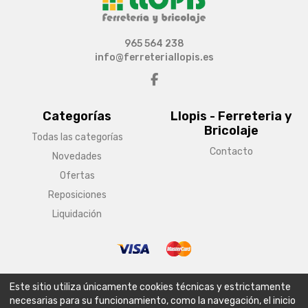
965 564 238
info@ferreteriallopis.es
Categorías
Llopis - Ferreteria y
Bricolaje
Todas las categorías
Contacto
Novedades
Ofertas
Reposiciones
Liquidación
© Copyright 2026 Llopis - Ferreteria y Bricolaje
Este sitio utiliza únicamente cookies técnicas y estrictamente
Aviso legal
Condiciones generales de venta
Política de envío
necesarias para su funcionamiento, como la navegación, el inicio